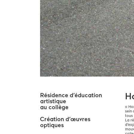
Ho
Résidence d’éducation
artistique
au collège
« Hor
sein 
tous 
Création d’œuvres
La ré
optiques
d’exp
mouve
colle