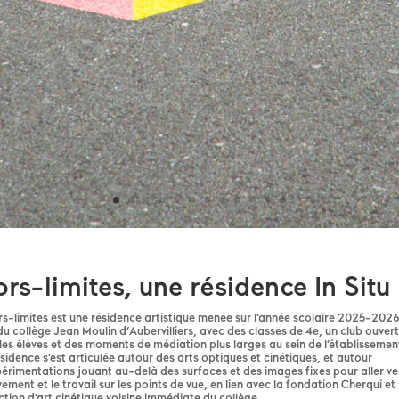
rs-limites, une résidence In Situ
s-limites est une résidence artistique menée sur l’année scolaire 2025-202
du collège Jean Moulin d’Aubervilliers, avec des classes de 4e, un club ouvert
les élèves et des moments de médiation plus larges au sein de l’établissemen
sidence s’est articulée autour des arts optiques et cinétiques, et autour
érimentations jouant au-delà des surfaces et des images fixes pour aller ver
ment et le travail sur les points de vue, en lien avec la fondation Cherqui et
ction d’art cinétique voisine immédiate du collège.