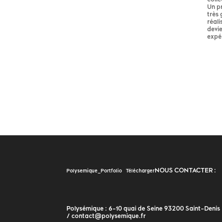
Un pr
très 
réali
devie
expér
NOUS CONTACTER :
Polysemique_Portfolio
Télécharger
Polysémique : 6-10 quai de Seine 93200 Saint-Denis
/ contact@polysemique.fr