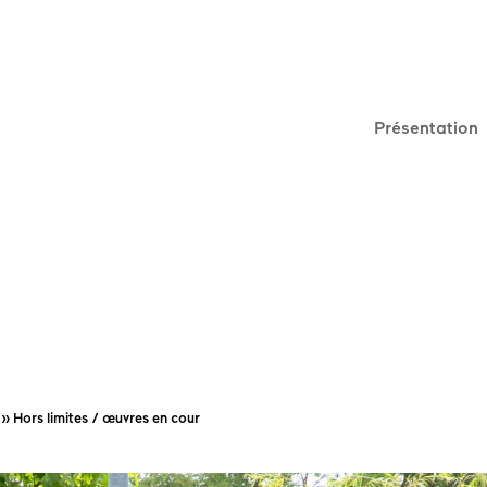
Présentation
»
Hors limites / œuvres en cour